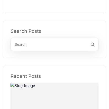
Search Posts
Recent Posts