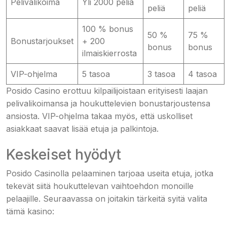
Pelivalikoima
Yli 2000 peliä
peliä
peliä
100 % bonus
50 %
75 %
Bonustarjoukset
+ 200
bonus
bonus
ilmaiskierrosta
VIP-ohjelma
5 tasoa
3 tasoa
4 tasoa
Posido Casino erottuu kilpailijoistaan erityisesti laajan
pelivalikoimansa ja houkuttelevien bonustarjoustensa
ansiosta. VIP-ohjelma takaa myös, että uskolliset
asiakkaat saavat lisää etuja ja palkintoja.
Keskeiset hyödyt
Posido Casinolla pelaaminen tarjoaa useita etuja, jotka
tekevät siitä houkuttelevan vaihtoehdon monoille
pelaajille. Seuraavassa on joitakin tärkeitä syitä valita
tämä kasino: