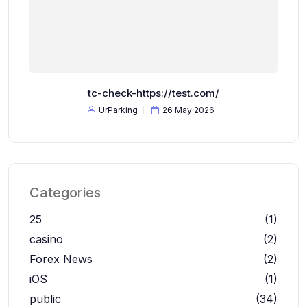
tc-check-https://test.com/
UrParking
26 May 2026
Categories
25
(1)
casino
(2)
Forex News
(2)
iOS
(1)
public
(34)