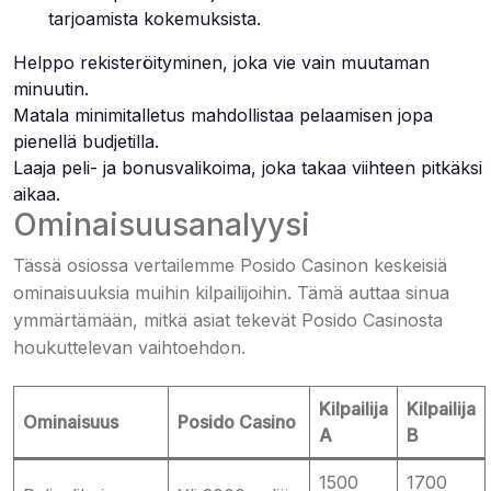
tarjoamista kokemuksista.
Helppo rekisteröityminen, joka vie vain muutaman
minuutin.
Matala minimitalletus mahdollistaa pelaamisen jopa
pienellä budjetilla.
Laaja peli- ja bonusvalikoima, joka takaa viihteen pitkäksi
aikaa.
Ominaisuusanalyysi
Tässä osiossa vertailemme Posido Casinon keskeisiä
ominaisuuksia muihin kilpailijoihin. Tämä auttaa sinua
ymmärtämään, mitkä asiat tekevät Posido Casinosta
houkuttelevan vaihtoehdon.
Kilpailija
Kilpailija
Ominaisuus
Posido Casino
A
B
1500
1700