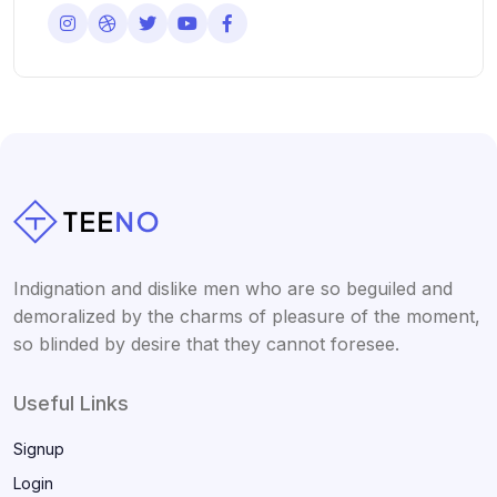
Indignation and dislike men who are so beguiled and
demoralized by the charms of pleasure of the moment,
so blinded by desire that they cannot foresee.
Useful Links
Signup
Login