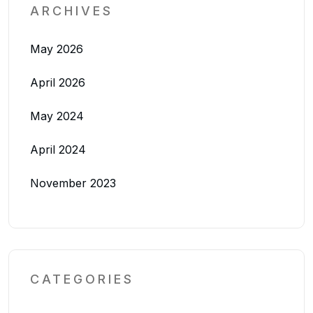
ARCHIVES
May 2026
April 2026
May 2024
April 2024
November 2023
CATEGORIES