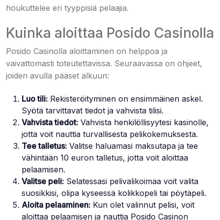
houkuttelee eri tyyppisiä pelaajia.
Kuinka aloittaa Posido Casinolla
Posido Casinolla aloittaminen on helppoa ja
vaivattomasti toteutettavissa. Seuraavassa on ohjeet,
joiden avulla pääset alkuun:
Luo tili:
Rekisteröityminen on ensimmäinen askel.
Syötä tarvittavat tiedot ja vahvista tilisi.
Vahvista tiedot:
Vahvista henkilöllisyytesi kasinolle,
jotta voit nauttia turvallisesta pelikokemuksesta.
Tee talletus:
Valitse haluamasi maksutapa ja tee
vähintään 10 euron talletus, jotta voit aloittaa
pelaamisen.
Valitse peli:
Selatessasi pelivalikoimaa voit valita
suosikkisi, olipa kyseessä kolikkopeli tai pöytäpeli.
Aloita pelaaminen:
Kun olet valinnut pelisi, voit
aloittaa pelaamisen ja nauttia Posido Casinon